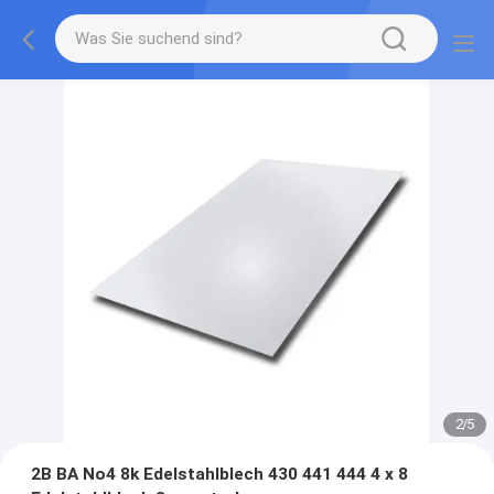
2
/
5
2B BA No4 8k Edelstahlblech 430 441 444 4 x 8