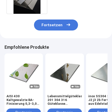
Edelstahlblech 3mm stark
Fortsetzen
Empfohlene Produkte
AISI 430
Lebensmittelgüteklasse
inox SS304 31
Kaltgewalzte BA-
201 304 316
J2 j3 2b Fertig
Finixierung 0,3-3,0
Güteklasse
aus Edelstahl 
mm Dicke 4ft x 8ft
6K/8K/12K Spiegel
Prüfbescheini
Edelstahlplatte
Finish