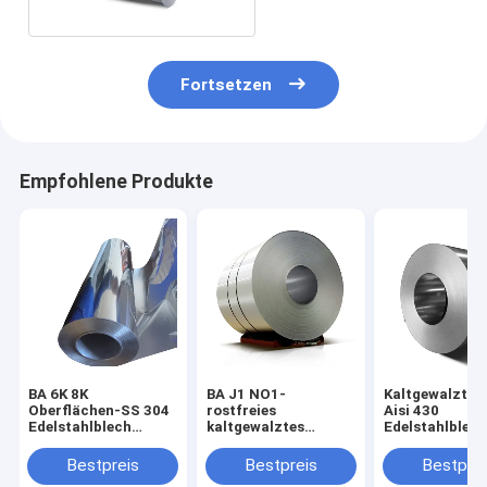
Fortsetzen
Empfohlene Produkte
BA 6K 8K
BA J1 NO1-
Kaltgewalztes
Oberflächen-SS 304
rostfreies
Aisi 430
Edelstahlblech
kaltgewalztes
Edelstahlblech
Spulen-0.3-1.5mm in
Stahlspule 0.3-
Metall umwick
der Spule
4.0mm CR Spulen-
1219mm Breit
Bestpreis
Bestpreis
Bestprei
Oberflächenblatt
Stahlspulen