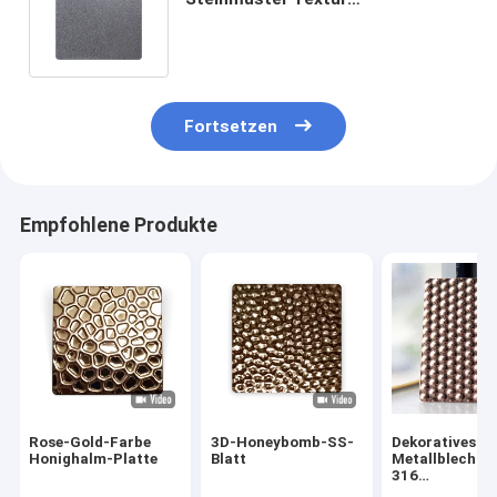
Edelstahlplatte In 1MM Dicke
schwarze Metallplatte Textur
Fortsetzen
Empfohlene Produkte
Rose-Gold-Farbe
3D-Honeybomb-SS-
Dekoratives S
Honighalm-Platte
Blatt
Metallblech 2
316
Stempelkreism