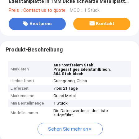
Edelstahlplatte In 1MM Dicke schwarze Metallplatte
Textur
Preis：Contact us to quote
MOQ：1 Stück
Bestpreis
Kontakt
Produkt-Beschreibung
,
aus rostfreiem Stahl
Markieren
,
Prägeartiges Edelstahlblech
304 Stahlblech
Herkunftsort
Guangdong, China
Lieferzeit
7 bis 21 Tage
Markenname
Grand Metal
Min Bestellmenge
1 Stück
Die Daten werden in der Liste
Modellnummer
aufgeführt.
Sehen Sie mehr an