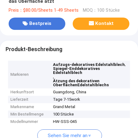
das Oberfläche ätzt
Preis：$80.00/Sheets 1-49 Sheets
MOQ：100 Stücke
Bestpreis
Kontakt
Produkt-Beschreibung
,
Aufzugs-dekoratives Edelstahlblech
Spiegel-Enddekoratives
Edelstahlblech
Markieren
,
Ätzung des dekorativen
OberflächenEdelstahlblechs
Herkunftsort
Guangdong, China
Lieferzeit
Tage 7-15work
Markenname
Grand Metal
Min Bestellmenge
100 Stücke
Modellnummer
HW-SSS-045
Sehen Sie mehr an