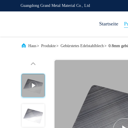
Guangdong Grand Metal Material Co., Ltd
Startseite
P
Haus
>
Produkte
>
Gebürstetes Edelstahlblech
>
0.8mm gebür