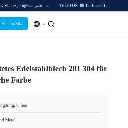
E-Mail export@sunraysteel.com
TELEFON: 86-13516572815


 Sie ein Zitat
etes Edelstahlblech 201 304 für
che Farbe
ngdong, China
nd Metal