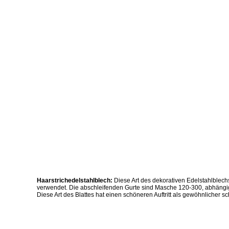
Haarstrichedelstahlblech:
Diese Art des dekorativen Edelstahlblech
verwendet. Die abschleifenden Gurte sind Masche 120-300, abhängig v
Diese Art des Blattes hat einen schöneren Auftritt als gewöhnlicher s