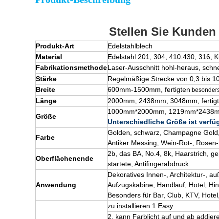
Stellen Sie Kunden 
Produkt-Art
Edelstahlblech
Material
Edelstahl 201, 304, 410.430, 316, K
Fabrikationsmethode
Laser-Ausschnitt hohl-heraus, sch
Stärke
Regelmäßige Strecke von 0,3 bis 10,0
Breite
600mm-1500mm,
fertigten
besonders
Länge
2000mm, 2438mm, 3048mm,
fertig
1000mm*2000mm, 1219mm*2438
Größe
Unterschiedliche Größe ist verfü
Golden, schwarz, Champagne Gold,
Farbe
Antiker Messing, Wein-Rot-, Rosen-
2b, das BA, No.4, 8k, Haarstrich, g
Oberflächenende
startete, Antifingerabdruck
Dekoratives Innen-, Architektur-, a
Anwendung
Aufzugskabine, Handlauf,
Hotel
, Hi
Besonders für Bar, Club, KTV, Hote
zu installieren 1.Easy
2. kann Farblicht auf und ab addier