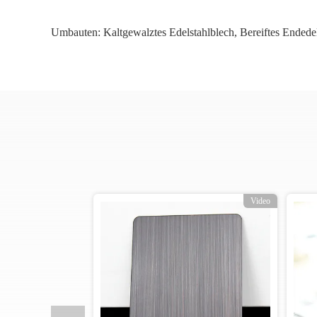
Umbauten:
Kaltgewalztes Edelstahlblech
,
Bereiftes Endede
o
Video