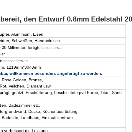
bereit, den Entwurf 0.8mm Edelstahl 2
upfer, Aluminium, Eisen
neiden, Schweißen, Handpolnisch
0 Millimeter, fertigte
besonders an
 an
ten
besonders an
mm, 1219mm*3048mm
gbar, willkommen besonders angefertigt zu werden.
 Rose Golden, Bronze,
Rot, Veilchen, Diamant
usw.
eprägt, geätzt, Erschütterung, beschichtete pvd Farbe, Titan, Sand
ußen, Badezimmer etc.
ntergrundwand, Decke, Küchenausrüstung
l, Badmitte, Landhaus, Einkaufszentrum.
en verbessert die Leistung