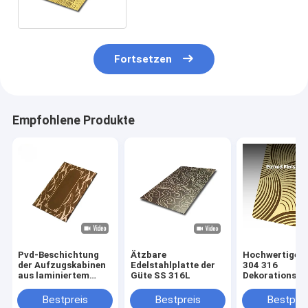
Fortsetzen
Empfohlene Produkte
Pvd-Beschichtung
Ätzbare
Hochwertiges
der Aufzugskabinen
Edelstahlplatte der
304 316
aus laminiertem
Güte SS 316L
Dekorationsme
Metall
Bestpreis
Bestpreis
Bestprei