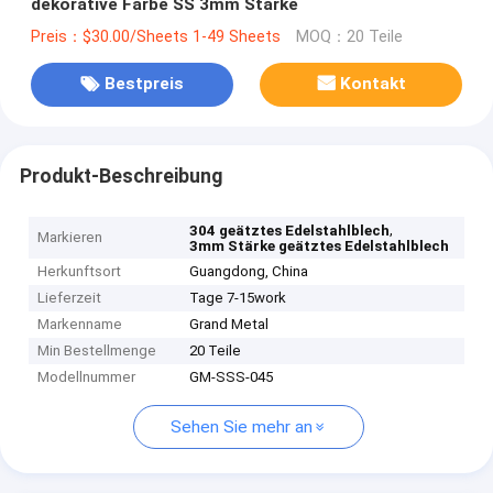
dekorative Farbe SS 3mm Stärke
Preis：$30.00/Sheets 1-49 Sheets
MOQ：20 Teile
Bestpreis
Kontakt
Produkt-Beschreibung
,
304 geätztes Edelstahlblech
Markieren
3mm Stärke geätztes Edelstahlblech
Herkunftsort
Guangdong, China
Lieferzeit
Tage 7-15work
Markenname
Grand Metal
Min Bestellmenge
20 Teile
Modellnummer
GM-SSS-045
Sehen Sie mehr an