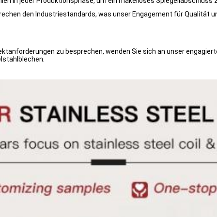
llen in jeder Produktionsphase, um ein makelloses Spiegellabschluss 
echen den Industriestandards, was unser Engagement für Qualität un
jektanforderungen zu besprechen, wenden Sie sich an unser engagier
lstahlblechen.