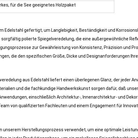
kes, für die See geeignetes Holzpaket
 Edelstahl gefertigt, um Langlebigkeit, Beständigkeit und Korrosions
 sorgfältig polierte Spiegelveredelung, die eine außergewöhnliche Ref
tigungsprozesse zur Gewährleistung von Konsistenz, Präzision und Pro
en, die den spezifischen Größe, Dicke und Designanforderungen Ihre
veredelung aus Edelstahl liefert einen überlegenen Glanz, der jeder A
erialien und die fachkundige Handwerkskunst sorgen dafür, daß unsere
n Anwendungen, einschließlich Architektur-, Innenarchitektur- und Deko
eam von qualifizierten Fachleuten und einem Engagement für Innovati
 in unserem Herstellungsprozess verwendet, um eine optimale Leistun