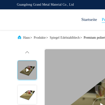
Guangdong Grand Metal Material Co., Ltd
Startseite
P
Haus
>
Produkte
>
Spiegel Edelstahlblech
>
Premium poliert