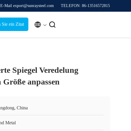
E-Mail export@sunraysteel.com
TELEFON: 86-13516572815


 Sie ein Zitat
rte Spiegel Veredelung
h Größe anpassen
ngdong, China
nd Metal