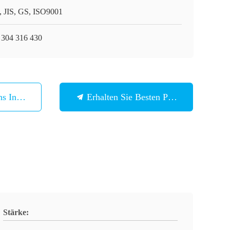
, JIS, GS, ISO9001
 304 316 430
ns In Verbindung
Erhalten Sie Besten Preis
Stärke: