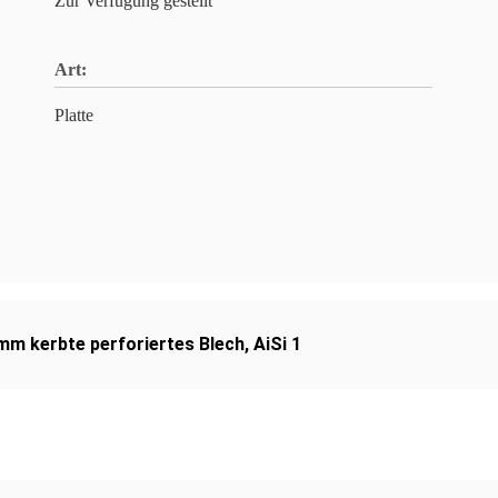
Zur Verfügung gestellt
Art:
Platte
mm kerbte perforiertes Blech
,
AiSi 1