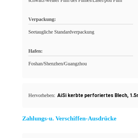
schwarz-weißer Film des Filmes/Laser/poli Film
Verpackung:
Seetaugliche Standardverpackung
Hafen:
Foshan/Shenzhen/Guangzhou
AiSi kerbte perforiertes Blech
,
1.5
Hervorheben:
Zahlungs-u. Verschiffen-Ausdrücke