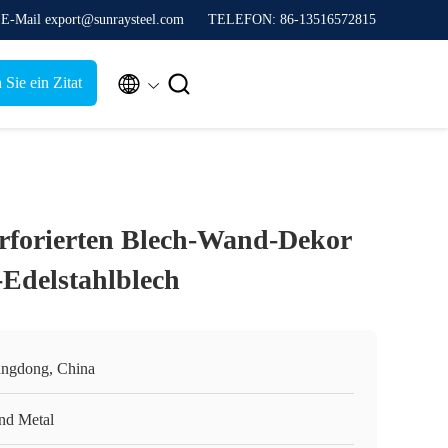
E-Mail export@sunraysteel.com
TELEFON: 86-13516572815


 Sie ein Zitat
erforierten Blech-Wand-Dekor
-Edelstahlblech
ngdong, China
nd Metal