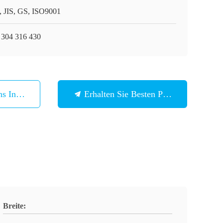
, JIS, GS, ISO9001
 304 316 430
ns In Verbindung
Erhalten Sie Besten Preis
Breite: