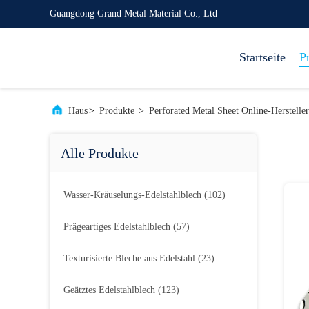
Guangdong Grand Metal Material Co., Ltd
Startseite
P
Haus
>
Produkte
>
Perforated Metal Sheet Online-Hersteller
Alle Produkte
Wasser-Kräuselungs-Edelstahlblech
(102)
Prägeartiges Edelstahlblech
(57)
Texturisierte Bleche aus Edelstahl
(23)
Geätztes Edelstahlblech
(123)