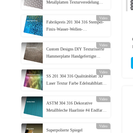
Metallplatten Texturveredelung
Prägung aus Edelstahl
Video
Fabrikpreis 201 304 316 Stempel-
Finix-Wasser-Wellen-
Edelstahlblech für Decken- und
Wandverkleidung
Video
Custom Designs DIY Texturisierte
Hammerplatte Handgefertigte
Hammerplatte aus Edelstahl
Video
SS 201 304 316 Qualitätsblatt 3D
Laser Textur Farbe Edelstahlblatt
Poliertes Muster Metallblatt
Video
ASTM 304 316 Dekorative
Metallbleche Haarlinie #4 Endfarbe
PVD Farbe 4x8 Bürste aus
Edelstahl
Video
Superpolierte Spiegel