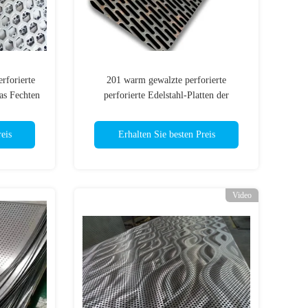
rforierte
201 warm gewalzte perforierte
as Fechten
perforierte Edelstahl-Platten der
Blechtafel-4x8 4x10 2mm
eis
Erhalten Sie besten Preis
Video