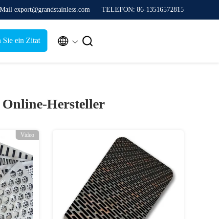
Mail export@grandstainless.com
TELEFON: 86-13516572815


 Sie ein Zitat
)
Online-Hersteller
Video