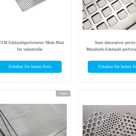
TM Edelstahlperforierter Mesh-Blatt
3mm dekorativer perfori
für industrielle
Metallsieb-Edelstahl-perforie
Filtrationsarchitekturprojekte
Erhalten Sie besten Preis
Erhalten Sie besten Pr
Video