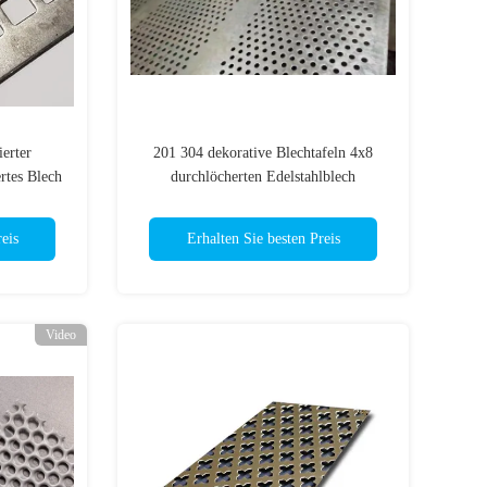
erter
201 304 dekorative Blechtafeln 4x8
rtes Blech
durchlöcherten Edelstahlblech
eis
Erhalten Sie besten Preis
Video