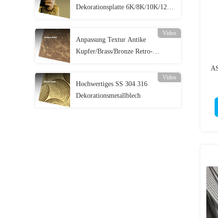
Dekorationsplatte 6K/8K/10K/12K
Nr. 8 Spiegelveredelung
Edelstahlblech
Video
Anpassung Textur Antike
Kupfer/Brass/Bronze Retro-
Kunstdesign Antike Edelstahlplatte
AS
Video
Hochwertiges SS 304 316
Dekorationsmetallblech