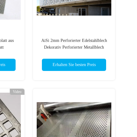
latt aus
AiSi 2mm Perforierter Edelstahlblech
att
Dekorativ Perforierter Metallblech
poliert
eis
Erhalten Sie besten Preis
Video