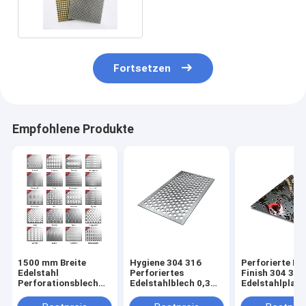
Edelstahl Perforierblatt
Fortsetzen
Empfohlene Produkte
1500 mm Breite
Hygiene 304 316
Perforierte Ri
Edelstahl
Perforiertes
Finish 304 316
Perforationsblech
Edelstahlblech 0,3
Edelstahlplatt
Großmetall
mm für Perforiertes
Deckenwandpl
Grillnetz