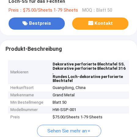
Loch-SS für das Fechten
Preis：$75.00/Sheets 1-79 Sheets
MOQ：Blatt 50
Bestpreis
Kontakt
Produkt-Beschreibung
,
Dekorative perforierte Blechtafel SS
Dekorative perforierte Blechtafel 316
Markieren
,
Rundes Loch-dekorative perforierte
Blechtafel
Herkunftsort
Guangdong, China
Markenname
Grand Metal
Min Bestellmenge
Blatt 50
Modellnummer
HW-SSP-001
Preis
$75.00/Sheets 1-79 Sheets
Sehen Sie mehr an