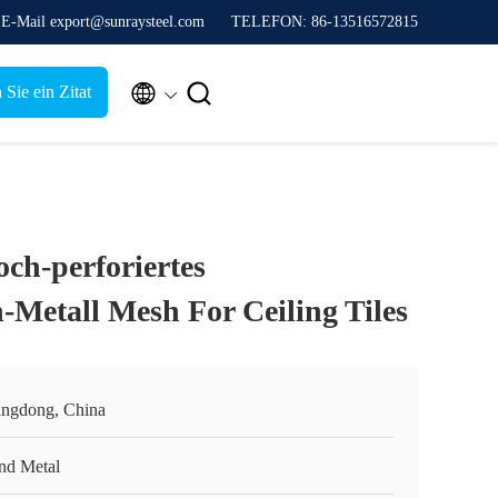
E-Mail export@sunraysteel.com
TELEFON: 86-13516572815


 Sie ein Zitat
ch-perforiertes
-Metall Mesh For Ceiling Tiles
ngdong, China
nd Metal